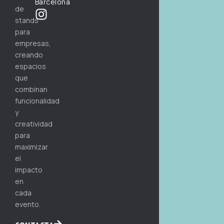
Barcelona
de
stands
para
empresas,
creando
espacios
que
combinan
funcionalidad
y
creatividad
para
maximizar
el
impacto
en
cada
evento.